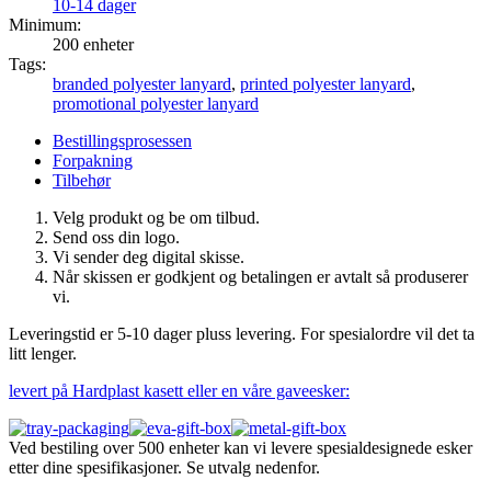
10-14 dager
Minimum:
200 enheter
Tags:
branded polyester lanyard
,
printed polyester lanyard
,
promotional polyester lanyard
Bestillingsprosessen
Forpakning
Tilbehør
Velg produkt og be om tilbud.
Send oss din logo.
Vi sender deg digital skisse.
Når skissen er godkjent og betalingen er avtalt så produserer
vi.
Leveringstid er 5-10 dager pluss levering. For spesialordre vil det ta
litt lenger.
levert på Hardplast kasett eller en våre gaveesker:
Ved bestiling over 500 enheter kan vi levere spesialdesignede esker
etter dine spesifikasjoner. Se utvalg nedenfor.