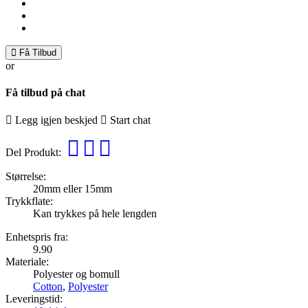
jpg,
png,
ai,
eps,
Få Tilbud
pdf.
or
Få tilbud på chat
Legg igjen beskjed
Start chat
Del Produkt:
Størrelse:
20mm eller 15mm
Trykkflate:
Kan trykkes på hele lengden
Enhetspris fra:
9.90
Materiale:
Polyester og bomull
Cotton
,
Polyester
Leveringstid: