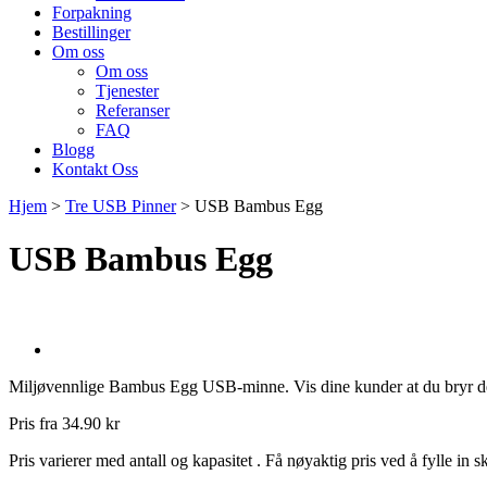
Forpakning
Bestillinger
Om oss
Om oss
Tjenester
Referanser
FAQ
Blogg
Kontakt Oss
Hjem
>
Tre USB Pinner
>
USB Bambus Egg
USB Bambus Egg
Miljøvennlige Bambus Egg USB-minne. Vis dine kunder at du bryr deg 
Pris fra
34.90 kr
Pris varierer med antall og kapasitet . Få nøyaktig pris ved å fylle in s