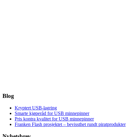
Blog
Kryptert USB-lagring
Smarte kjøperåd for USB minnepinner
Pris kontra kvalitet for USB minnepinner
Franken Flash prosjektet – bevissthet rundt piratprodukter
Nyhetsbrev