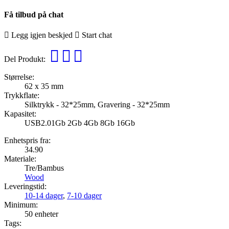
Få tilbud på chat
Legg igjen beskjed
Start chat
Del Produkt:
Størrelse:
62 x 35 mm
Trykkflate:
Silktrykk - 32*25mm, Gravering - 32*25mm
Kapasitet:
USB2.0
1Gb
2Gb
4Gb
8Gb
16Gb
Enhetspris fra:
34.90
Materiale:
Tre/Bambus
Wood
Leveringstid:
10-14 dager
,
7-10 dager
Minimum:
50 enheter
Tags: