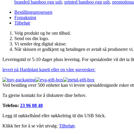
branded bamboo egg usb
,
printed bamboo egg usb
,
promotiona
Bestillingsprosessen
Forpakning
Tilbehør
Velg produkt og be om tilbud.
Send oss din logo.
Vi sender deg digital skisse.
Når skissen er godkjent og betalingen er avtalt så produserer vi.
Leveringstid er 5-10 dager pluss levering. For spesialordre vil det ta lit
levert på Hardplast kasett eller en våre gaveesker:
Ved bestiling over 500 enheter kan vi levere spesialdesignede esker ett
Ta gjerne kontakt for å diskutere dine behov.
Telefon:
23 96 08 48
Legg til nøkkelbånd eller nøkkelring til din USB Stick.
Klikk her for å se vårt utvalg:
Tilbehør
.