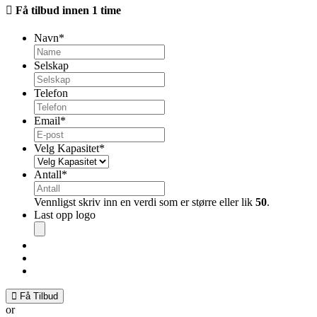
Få tilbud innen 1 time
Navn
*
Selskap
Telefon
Email
*
Velg Kapasitet
*
Antall
*
Vennligst skriv inn en verdi som er større eller lik
50
.
Last opp logo
Godkjente
filtyper:
jpg,
png,
ai,
eps,
Få Tilbud
pdf.
or