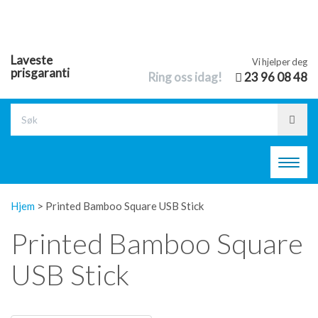
Laveste
Vi hjelper deg
prisgaranti
Ring oss idag!
23 96 08 48
Toggl
navig
Hjem
>
Printed Bamboo Square USB Stick
Printed Bamboo Square
USB Stick