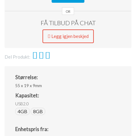
png,
ai,
OR
eps,
FÅ TILBUD PÅ CHAT
pdf.
Legg igjen beskjed
Del Produkt:
Størrelse:
55 x 19 x 9mm
Kapasitet:
USB2.0
4GB
8GB
Enhetspris fra: