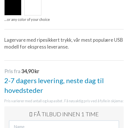
...or any color of your choice
Lagervare med ripesikkert trykk, vår mest populære USB
modell for ekspress leveranse.
Pris fra
34,90 kr
2-7 dagers levering, neste dag til
hovedsteder
Pris varierer med antall og kapasitet . Få nøyaktig pris ved å fylle in skjema:
FÅ TILBUD INNEN 1 TIME