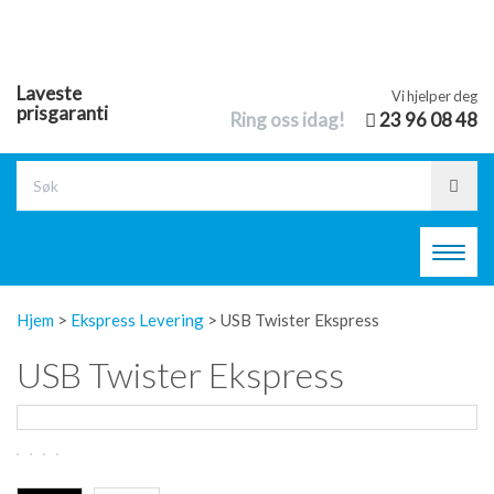
Laveste
Vi hjelper deg
prisgaranti
Ring oss idag!
23 96 08 48
Toggl
navig
Hjem
>
Ekspress Levering
>
USB Twister Ekspress
USB Twister Ekspress