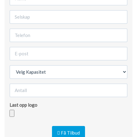
Last opp logo
Godkjente
filtyper:
Få Tilbud
jpg,