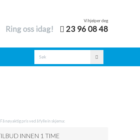
Vi hjelper deg
Ring oss idag!
23 96 08 48
 Få nøyaktig pris ved å fylle in skjema:
TILBUD INNEN 1 TIME