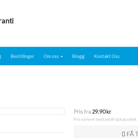
ranti
g
Bestillinger
Om oss
Blogg
Kontakt Oss
Pris fra
29.90 kr
Pris varierer med antall og kapasitet .
FÅ 