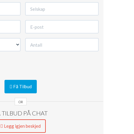
ulike deler av kroppen. Vår USBMassør er en morsom gadge
Få Tilbud
OR
 TILBUD PÅ CHAT
Legg igjen beskjed