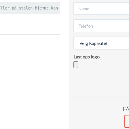
eller på stolen hjemme kan noen ganger gi deg smerter i 
Last opp logo
Godkjente
filtyper:
jpg,
png,
ai,
eps,
FÅ
pdf.