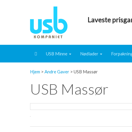
Laveste
prisga
USB Minne
Nødlader
Forpaknin
Hjem
>
Andre Gaver
>
USB Massør
USB Massør